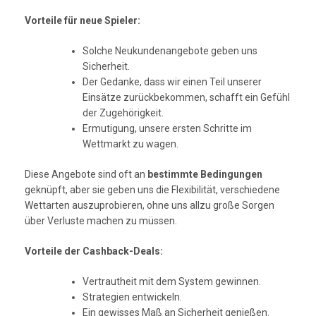
Vorteile für neue Spieler:
Solche Neukundenangebote geben uns
Sicherheit.
Der Gedanke, dass wir einen Teil unserer
Einsätze zurückbekommen, schafft ein Gefühl
der Zugehörigkeit.
Ermutigung, unsere ersten Schritte im
Wettmarkt zu wagen.
Diese Angebote sind oft an
bestimmte Bedingungen
geknüpft, aber sie geben uns die Flexibilität, verschiedene
Wettarten auszuprobieren, ohne uns allzu große Sorgen
über Verluste machen zu müssen.
Vorteile der Cashback-Deals:
Vertrautheit mit dem System gewinnen.
Strategien entwickeln.
Ein gewisses Maß an Sicherheit genießen.