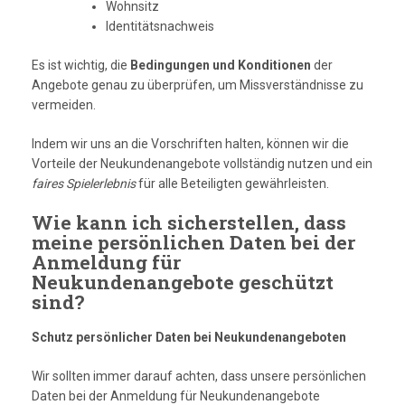
Wohnsitz
Identitätsnachweis
Es ist wichtig, die
Bedingungen und Konditionen
der
Angebote genau zu überprüfen, um Missverständnisse zu
vermeiden.
Indem wir uns an die Vorschriften halten, können wir die
Vorteile der Neukundenangebote vollständig nutzen und ein
faires Spielerlebnis
für alle Beteiligten gewährleisten.
Wie kann ich sicherstellen, dass
meine persönlichen Daten bei der
Anmeldung für
Neukundenangebote geschützt
sind?
Schutz persönlicher Daten bei Neukundenangeboten
Wir sollten immer darauf achten, dass unsere persönlichen
Daten bei der Anmeldung für Neukundenangebote