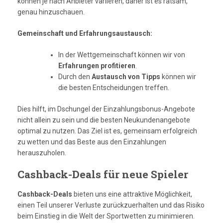
können je nach Anbieter variieren, daher ist es ratsam,
genau hinzuschauen.
Gemeinschaft und Erfahrungsaustausch:
In der Wettgemeinschaft können wir von
Erfahrungen profitieren
.
Durch den
Austausch von Tipps
können wir
die besten Entscheidungen treffen.
Dies hilft, im Dschungel der Einzahlungsbonus-Angebote
nicht allein zu sein und die besten Neukundenangebote
optimal zu nutzen. Das Ziel ist es, gemeinsam erfolgreich
zu wetten und das Beste aus den Einzahlungen
herauszuholen.
Cashback-Deals für neue Spieler
Cashback-Deals
bieten uns eine attraktive Möglichkeit,
einen Teil unserer Verluste zurückzuerhalten und das Risiko
beim Einstieg in die Welt der Sportwetten zu minimieren.