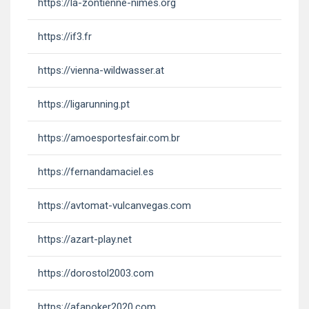
https://la-zontienne-nimes.org
https://if3.fr
https://vienna-wildwasser.at
https://ligarunning.pt
https://amoesportesfair.com.br
https://fernandamaciel.es
https://avtomat-vulcanvegas.com
https://azart-play.net
https://dorostol2003.com
https://afapoker2020.com