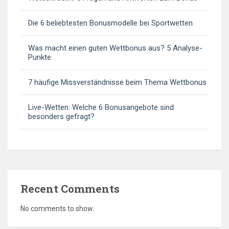
Die 6 beliebtesten Bonusmodelle bei Sportwetten
Was macht einen guten Wettbonus aus? 5 Analyse-
Punkte
7 häufige Missverständnisse beim Thema Wettbonus
Live-Wetten: Welche 6 Bonusangebote sind
besonders gefragt?
Recent Comments
No comments to show.