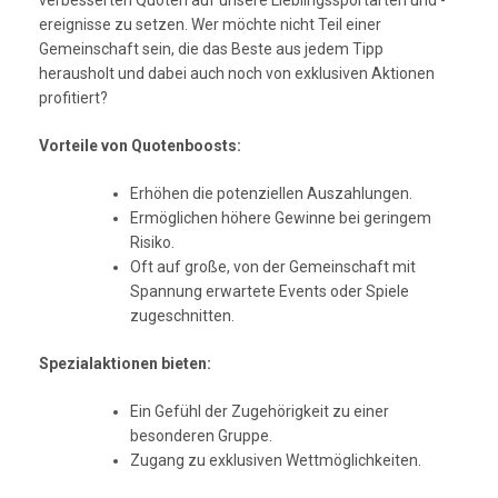
verbesserten Quoten auf unsere Lieblingssportarten und -
ereignisse zu setzen. Wer möchte nicht Teil einer
Gemeinschaft sein, die das Beste aus jedem Tipp
herausholt und dabei auch noch von exklusiven Aktionen
profitiert?
Vorteile von Quotenboosts:
Erhöhen die potenziellen Auszahlungen.
Ermöglichen höhere Gewinne bei geringem
Risiko.
Oft auf große, von der Gemeinschaft mit
Spannung erwartete Events oder Spiele
zugeschnitten.
Spezialaktionen bieten:
Ein Gefühl der Zugehörigkeit zu einer
besonderen Gruppe.
Zugang zu exklusiven Wettmöglichkeiten.