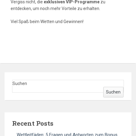
Vergiss nicht, die
exklusiven VIP-Programme
zu
entdecken, um noch mehr Vorteile zu erhalten.
Viel Spaß beim Wetten und Gewinnen!
Suchen
Suchen
Recent Posts
Wettleitfäden: 5 Fragen und Antworten zum Bonus