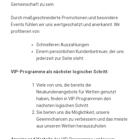
Gemeinschaft zu sein.
Durch maßgeschneiderte Promotionen und besondere
Events fühlen wir uns wertgeschätzt und anerkannt. Wir
profitieren von:
Schnelleren Auszahlungen
Einem persönlichen Kundenbetreuer, der uns
jederzeit zur Seite steht
VIP-Programme als nächster logischer Schritt:
Viele von uns, die bereits die
Neukundenangebote für Wetten genutzt
haben, finden in VIP-Programmen den
nächsten logischen Schritt.
Sie bieten uns die Möglichkeit, unsere
Gewinnchancen zu verbessern und das meiste
aus unseren Wetten herauszuholen.