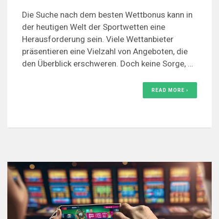
Die Suche nach dem besten Wettbonus kann in
der heutigen Welt der Sportwetten eine
Herausforderung sein. Viele Wettanbieter
präsentieren eine Vielzahl von Angeboten, die
den Überblick erschweren. Doch keine Sorge, …
READ MORE ›