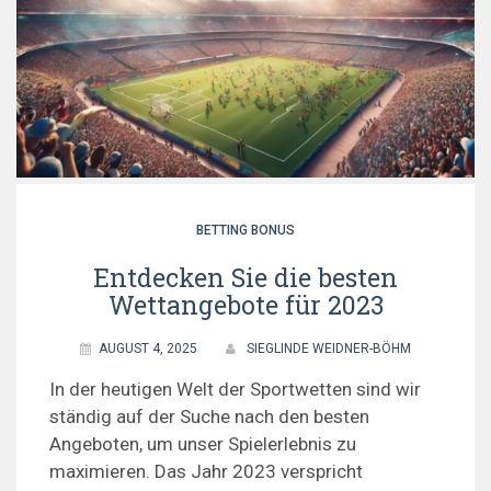
BETTING BONUS
Entdecken Sie die besten
Wettangebote für 2023
AUGUST 4, 2025
SIEGLINDE WEIDNER-BÖHM
In der heutigen Welt der Sportwetten sind wir
ständig auf der Suche nach den besten
Angeboten, um unser Spielerlebnis zu
maximieren. Das Jahr 2023 verspricht