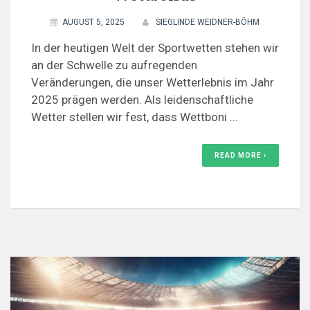
AUGUST 5, 2025
SIEGLINDE WEIDNER-BÖHM
In der heutigen Welt der Sportwetten stehen wir
an der Schwelle zu aufregenden
Veränderungen, die unser Wetterlebnis im Jahr
2025 prägen werden. Als leidenschaftliche
Wetter stellen wir fest, dass Wettboni …
READ MORE ›